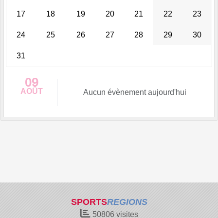
17
18
19
20
21
22
23
24
25
26
27
28
29
30
31
09
AOÛT
Aucun évènement aujourd'hui
SPORTS
REGIONS
50806
visites