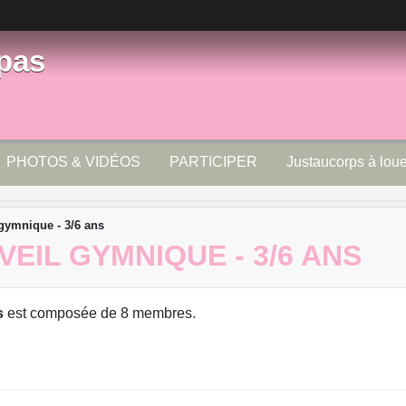
pas
PHOTOS & VIDÉOS
PARTICIPER
Justaucorps à loue
gymnique - 3/6 ans
VEIL GYMNIQUE - 3/6 ANS
s
est composée de 8 membres.