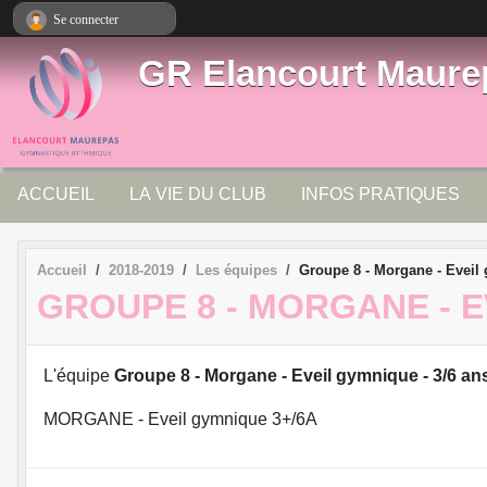
Panneau de gestion des cookies
Se connecter
GR Elancourt Maure
ACCUEIL
LA VIE DU CLUB
INFOS PRATIQUES
Accueil
2018-2019
Les équipes
Groupe 8 - Morgane - Eveil 
GROUPE 8 - MORGANE - E
L'équipe
Groupe 8 - Morgane - Eveil gymnique - 3/6 an
MORGANE - Eveil gymnique 3+/6A