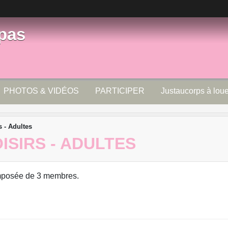
pas
PHOTOS & VIDÉOS
PARTICIPER
Justaucorps à loue
s - Adultes
OISIRS - ADULTES
mposée de 3 membres.