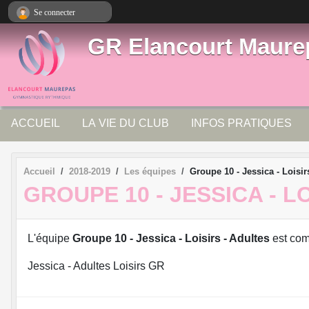
Panneau de gestion des cookies
Se connecter
GR Elancourt Maure
ACCUEIL
LA VIE DU CLUB
INFOS PRATIQUES
Accueil
2018-2019
Les équipes
Groupe 10 - Jessica - Loisir
GROUPE 10 - JESSICA - L
L'équipe
Groupe 10 - Jessica - Loisirs - Adultes
est co
Jessica - Adultes Loisirs GR